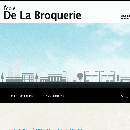
ACCU
École De La Broquerie
>
Actualités
Mozaï