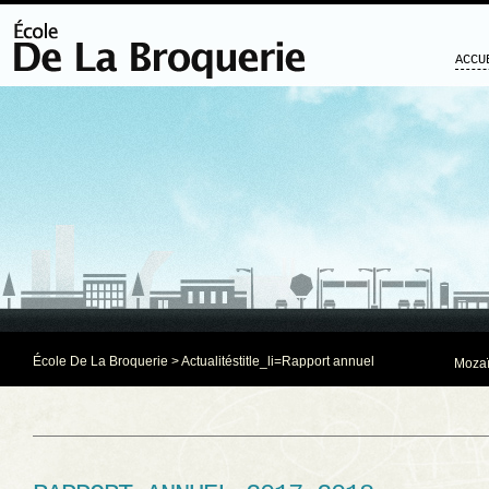
ACCU
École De La Broquerie
>
Actualités
title_li=
Rapport annuel
Mozaï