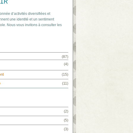
IR
onnée d’activités diversifiées et
nnent une identité et un sentiment
ole. Nous vous invitons à consulter les
(87)
(4)
ent
(15)
e
(11)
(2)
(5)
(3)