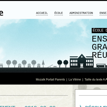
ACCUEIL
ÉCOLE
ADMINISTRATION
ENSE
ÉCOLE 
EN
GR
RÉ
Mozaïk Portail Parents
|
La Vitrine
| Taille du texte
A