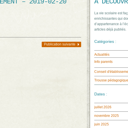
EMENT – 2019-02-20
À DÉCOUVR
La vie scolaire est faç
enrichissantes qui do
d’appartenance à l’éc
articles déjà publiés.
Catégories :
Publication suivante
Actualités
Info parents
Conseil d'établissem
Trousse pédagogiqu
Dates :
juillet 2026
novembre 2025
juin 2025