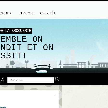
IGNEMENT
SERVICES
ACTIVITÉS
DE LA BROQUERIE
SEMBLE ON
ANDIT ET ON
USSIT!
Recherche
A
A