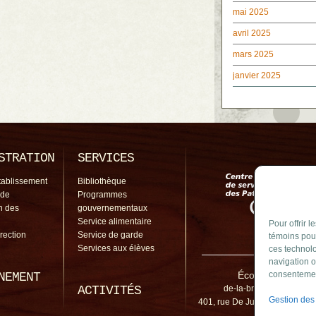
mai 2025
avril 2025
mars 2025
janvier 2025
STRATION
SERVICES
tablissement
Bibliothèque
 de
Programmes
on des
gouvernementaux
Service alimentaire
Pour offrir 
irection
Service de garde
témoins pour
Services aux élèves
ces technolo
navigation o
École De La Broq
consentement
NEMENT
ACTIVITÉS
de-la-broquerie@cssp.g
Gestion des
401, rue De Jumonville, Bouch
J4B 1K4