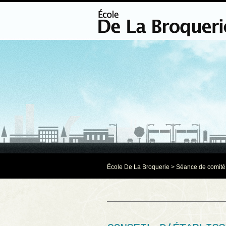
École De La Broquerie
>
Séance de comité