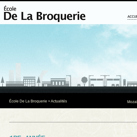
ACCU
École De La Broquerie
>
Actualités
Mozaï