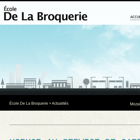
ACCU
École De La Broquerie
>
Actualités
Mozaï