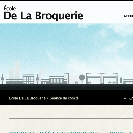
ACCU
École De La Broquerie
>
Séance de comité
Mozaï