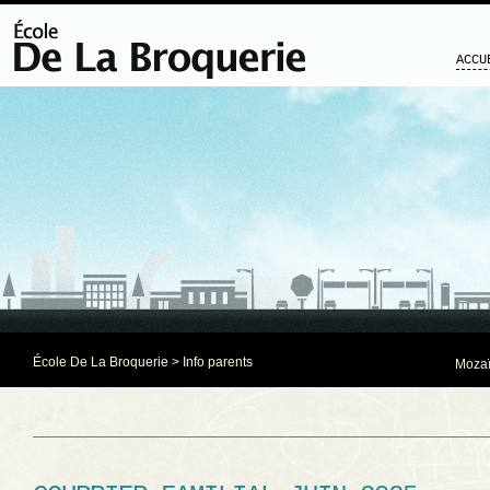
ACCU
École De La Broquerie
>
Info parents
Mozaï