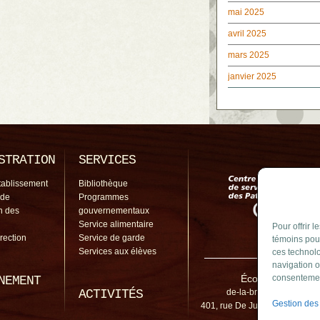
mai 2025
avril 2025
mars 2025
janvier 2025
STRATION
SERVICES
tablissement
Bibliothèque
 de
Programmes
on des
gouvernementaux
Service alimentaire
Pour offrir 
irection
Service de garde
témoins pour
Services aux élèves
ces technolo
navigation o
École De La Broq
consentement
NEMENT
ACTIVITÉS
de-la-broquerie@cssp.g
Gestion des
401, rue De Jumonville, Bouch
J4B 1K4