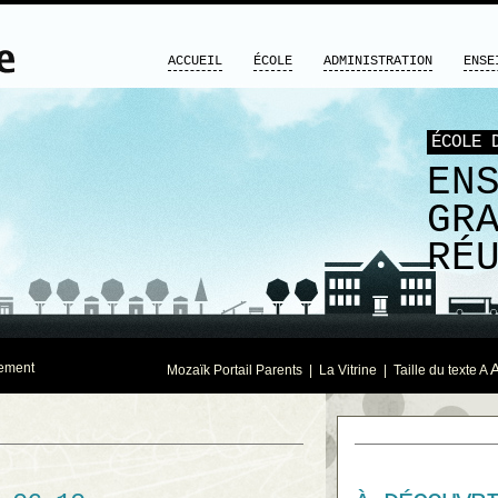
ACCUEIL
ÉCOLE
ADMINISTRATION
ENSE
ÉCOLE 
EN
GR
RÉ
sement
Mozaïk Portail Parents
|
La Vitrine
| Taille du texte
A